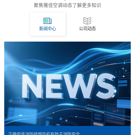
聚焦雅佳空调动态了解更多知识
新闻中心
公司动态
正确安装消防排烟风机有助于消防安全